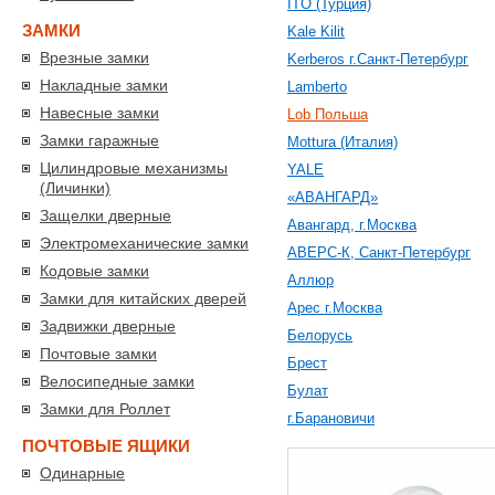
ITO (Турция)
ЗАМКИ
Kale Kilit
Врезные замки
Kerberos г.Санкт-Петербург
Накладные замки
Lamberto
Навесные замки
Lob Польша
Замки гаражные
Mottura (Италия)
Цилиндровые механизмы
YALE
(Личинки)
«АВАНГАРД»
Защелки дверные
Авангард, г.Москва
Электромеханические замки
АВЕРС-К, Санкт-Петербург
Кодовые замки
Аллюр
Замки для китайских дверей
Арес г.Москва
Задвижки дверные
Белорусь
Почтовые замки
Брест
Велосипедные замки
Булат
Замки для Роллет
г.Барановичи
ПОЧТОВЫЕ ЯЩИКИ
Одинарные