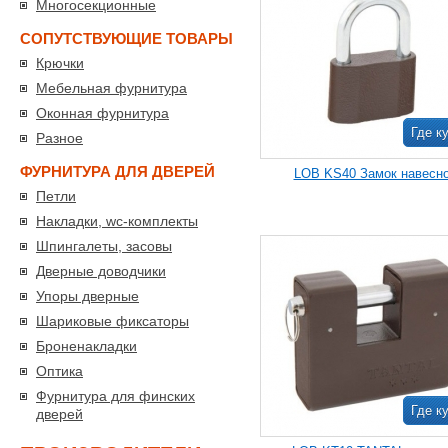
Многосекционные
СОПУТСТВУЮЩИЕ ТОВАРЫ
Крючки
Мебельная фурнитура
Оконная фурнитура
Где к
Разное
ФУРНИТУРА ДЛЯ ДВЕРЕЙ
LOB KS40 Замок навесн
Петли
Накладки, wc-комплекты
Шпингалеты, засовы
Дверные доводчики
Упоры дверные
Шариковые фиксаторы
Броненакладки
Оптика
Фурнитура для финских
Где к
дверей