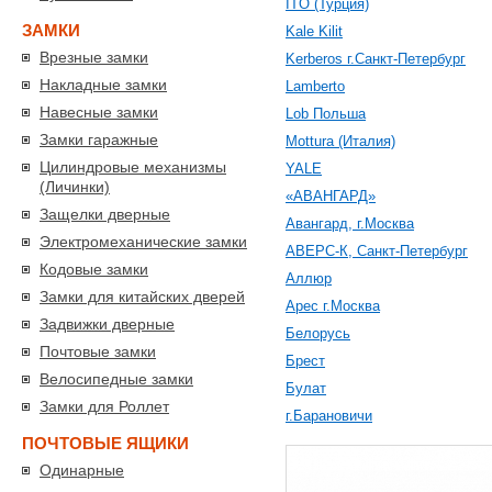
ITO (Турция)
ЗАМКИ
Kale Kilit
Врезные замки
Kerberos г.Санкт-Петербург
Накладные замки
Lamberto
Навесные замки
Lob Польша
Замки гаражные
Mottura (Италия)
Цилиндровые механизмы
YALE
(Личинки)
«АВАНГАРД»
Защелки дверные
Авангард, г.Москва
Электромеханические замки
АВЕРС-К, Санкт-Петербург
Кодовые замки
Аллюр
Замки для китайских дверей
Арес г.Москва
Задвижки дверные
Белорусь
Почтовые замки
Брест
Велосипедные замки
Булат
Замки для Роллет
г.Барановичи
ПОЧТОВЫЕ ЯЩИКИ
Одинарные