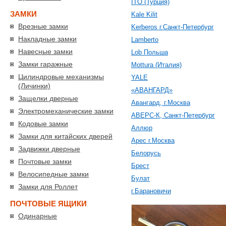
ITO (Турция)
ЗАМКИ
Kale Kilit
Врезные замки
Kerberos г.Санкт-Петербург
Накладные замки
Lamberto
Навесные замки
Lob Польша
Замки гаражные
Mottura (Италия)
Цилиндровые механизмы
YALE
(Личинки)
«АВАНГАРД»
Защелки дверные
Авангард, г.Москва
Электромеханические замки
АВЕРС-К, Санкт-Петербург
Кодовые замки
Аллюр
Замки для китайских дверей
Арес г.Москва
Задвижки дверные
Белорусь
Почтовые замки
Брест
Велосипедные замки
Булат
Замки для Роллет
г.Барановичи
ПОЧТОВЫЕ ЯЩИКИ
Одинарные