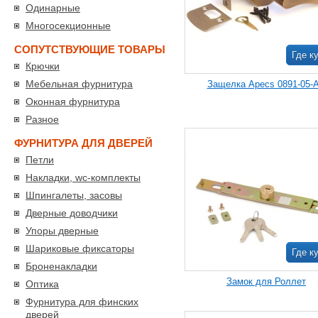
Одинарные
Многосекционные
СОПУТСТВУЮЩИЕ ТОВАРЫ
Где к
Крючки
Мебельная фурнитура
Защелка Apecs 0891-05-
Оконная фурнитура
Разное
ФУРНИТУРА ДЛЯ ДВЕРЕЙ
Петли
Накладки, wc-комплекты
Шпингалеты, засовы
Дверные доводчики
Упоры дверные
Шариковые фиксаторы
Где к
Броненакладки
Замок для Роллет
Оптика
Фурнитура для финских
дверей