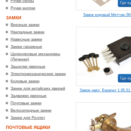
Ручки скобы
Где к
Ручки кнопки
Замок кодовый Меттэм-ЗК
ЗАМКИ
Врезные замки
Накладные замки
Навесные замки
Замки гаражные
Цилиндровые механизмы
(Личинки)
Защелки дверные
Электромеханические замки
Где к
Кодовые замки
Замки для китайских дверей
Замок накл. Базальт 1.05.51.
Задвижки дверные
Почтовые замки
Велосипедные замки
Замки для Роллет
ПОЧТОВЫЕ ЯЩИКИ