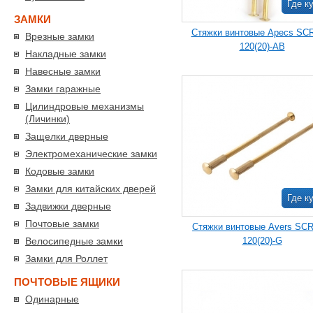
Где к
ЗАМКИ
Стяжки винтовые Apecs SC
Врезные замки
120(20)-AB
Накладные замки
Навесные замки
Замки гаражные
Цилиндровые механизмы
(Личинки)
Защелки дверные
Электромеханические замки
Кодовые замки
Замки для китайских дверей
Где к
Задвижки дверные
Почтовые замки
Стяжки винтовые Avers SCR
Велосипедные замки
120(20)-G
Замки для Роллет
ПОЧТОВЫЕ ЯЩИКИ
Одинарные