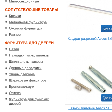
Многосекционные
СОПУТСТВУЮЩИЕ ТОВАРЫ
Крючки
Мебельная фурнитура
Оконная фурнитура
Где к
Разное
Квадрат разрезной Apecs 8x
ФУРНИТУРА ДЛЯ ДВЕРЕЙ
Петли
Накладки, wc-комплекты
Шпингалеты, засовы
Дверные доводчики
Упоры дверные
Шариковые фиксаторы
Броненакладки
Оптика
Где к
Фурнитура для финских
дверей
Стяжки винтовые Apecs SC